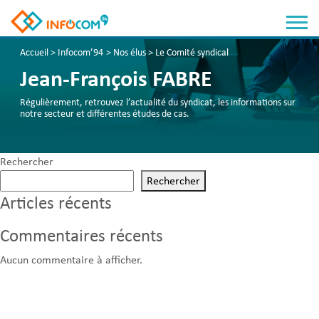
Panneau de gestion des cookies
Accueil
>
Infocom’94
>
Nos élus
>
Le Comité syndical
Jean-François FABRE
Régulièrement, retrouvez l’actualité du syndicat, les informations sur
notre secteur et différentes études de cas.
Rechercher
Rechercher
Articles récents
Commentaires récents
Aucun commentaire à afficher.
Catégorie élu :
Le Comité