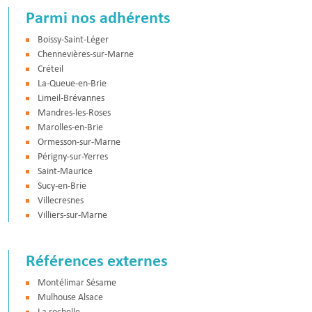
Parmi nos adhérents
Boissy-Saint-Léger
Chennevières-sur-Marne
Créteil
La-Queue-en-Brie
Limeil-Brévannes
Mandres-les-Roses
Marolles-en-Brie
Ormesson-sur-Marne
Périgny-sur-Yerres
Saint-Maurice
Sucy-en-Brie
Villecresnes
Villiers-sur-Marne
Références externes
Montélimar Sésame
Mulhouse Alsace
La rochelle