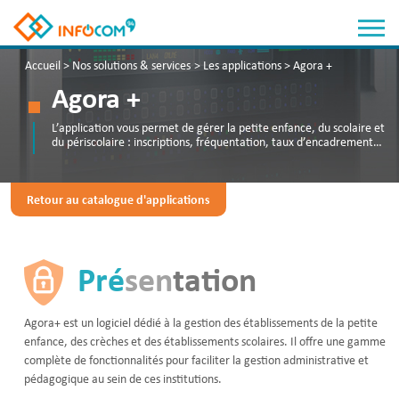
Panneau de gestion des cookies
Accueil
>
Nos solutions & services
>
Les applications
>
Agora +
Agora +
L’application vous permet de gérer la petite enfance, du scolaire et
du périscolaire : inscriptions, fréquentation, taux d’encadrement…
Retour au catalogue d'applications
Pré
sen
tation
Agora+ est un logiciel dédié à la gestion des établissements de la petite
enfance, des crèches et des établissements scolaires. Il offre une gamme
complète de fonctionnalités pour faciliter la gestion administrative et
pédagogique au sein de ces institutions.